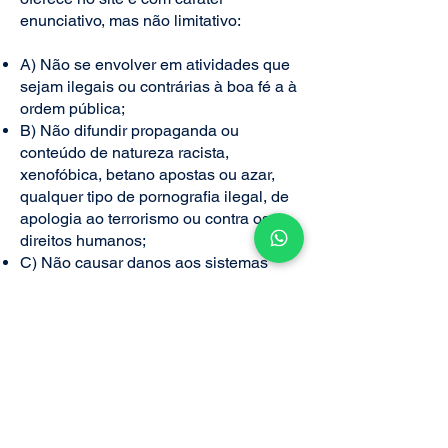
enunciativo, mas não limitativo:
A) Não se envolver em atividades que
sejam ilegais ou contrárias à boa fé a à
ordem pública;
B) Não difundir propaganda ou
conteúdo de natureza racista,
xenofóbica, betano apostas ou azar,
qualquer tipo de pornografia ilegal, de
apologia ao terrorismo ou contra os
direitos humanos;
C) Não causar danos aos sistemas
físicos (hardwares) e lógicos
(softwares) do ABC Seguros, de seus
fornecedores ou terceiros, para
introduzir ou disseminar vírus
informáticos ou quaisquer outros
sistemas de hardware ou software que
sejam capazes de causar danos
anteriormente mencionados.